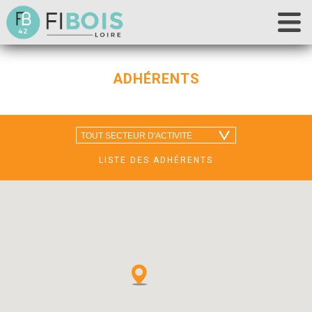
Accueil
ADHÉRENTS
Fibois 42
La filière
Nos actions
Les outils
LISTE DES ADHÉRENTS
Déclaration de chantier
Contact