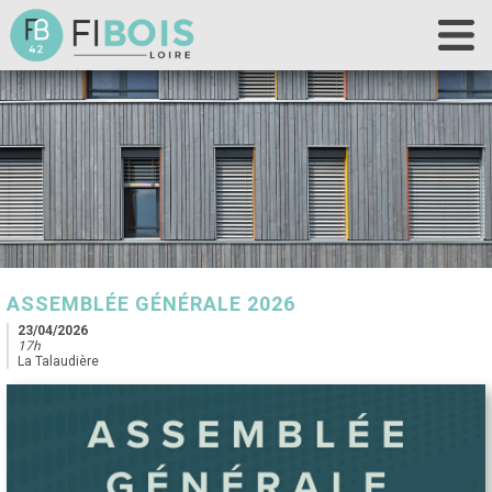
Accueil
Fibois 42
La filière
Nos actions
Les outils
Déclaration de chantier
ASSEMBLÉE GÉNÉRALE 2026
Contact
23/04/2026
17h
La Talaudière