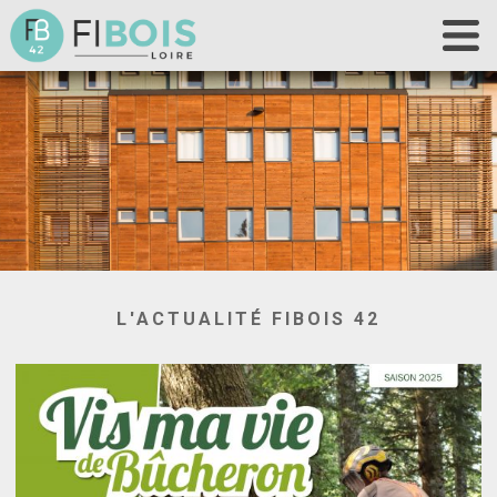
Accueil
Fibois 42
La filière
Nos actions
Les outils
Déclaration de chantier
Contact
L'ACTUALITÉ FIBOIS 42