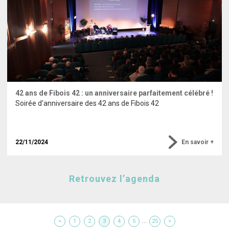
42 ans de Fibois 42 : un anniversaire parfaitement célébré !
Soirée d'anniversaire des 42 ans de Fibois 42
22/11/2024
En savoir +
Retrouvez l’agenda
...
<
1
2
3
4
5
25
>